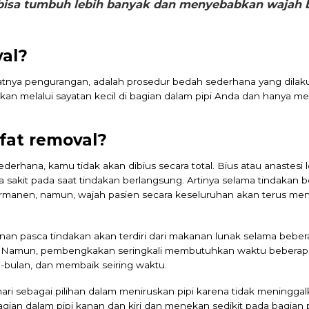
bisa tumbuh lebih banyak dan menyebabkan wajah ba
val?
atnya pengurangan, adalah prosedur bedah sederhana yang dilak
kan melalui sayatan kecil di bagian dalam pipi Anda dan hanya
fat removal?
erhana, kamu tidak akan dibius secara total. Bius atau anastesi 
akit pada saat tindakan berlangsung. Artinya selama tindakan b
ermanen, namun, wajah pasien secara keseluruhan akan terus men
anan pasca tindakan akan terdiri dari makanan lunak selama bebe
si. Namun, pembengkakan seringkali membutuhkan waktu beberapa
bulan, dan membaik seiring waktu.
ri sebagai pilihan dalam meniruskan pipi karena tidak meninggalk
gian dalam pipi kanan dan kiri dan menekan sedikit pada bagian