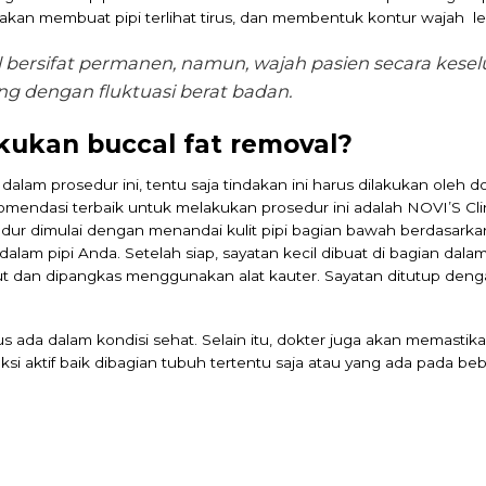
 akan membuat pipi terlihat tirus, dan membentuk kontur wajah le
 bersifat permanen, namun, wajah pasien secara kese
ng dengan fluktuasi berat badan.
ukan buccal fat removal?
alam prosedur ini, tentu saja tindakan ini harus dilakukan oleh d
ekomendasi terbaik untuk melakukan prosedur ini adalah NOVI’S C
sedur dimulai dengan menandai kulit pipi bagian bawah berdasark
dalam pipi Anda. Setelah siap, sayatan kecil dibuat di bagian dala
ut dan dipangkas menggunakan alat kauter. Sayatan ditutup deng
 ada dalam kondisi sehat. Selain itu, dokter juga akan memastik
si aktif baik dibagian tubuh tertentu saja atau yang ada pada be