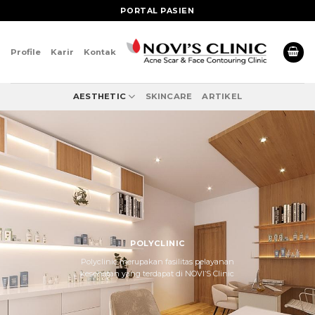
Skip
PORTAL PASIEN
to
content
Profile
Karir
Kontak
AESTHETIC
SKINCARE
ARTIKEL
POLYCLINIC
Polyclinic merupakan fasilitas pelayanan
kesehatan yang terdapat di NOVI’S Clinic