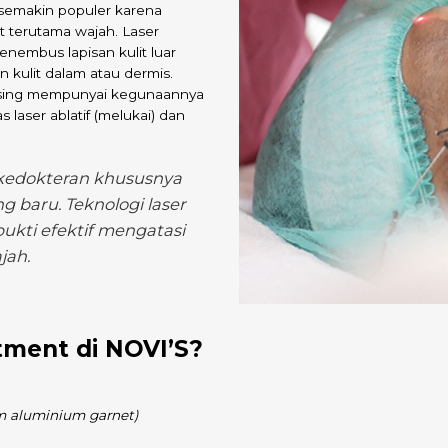
i semakin populer karena
it terutama wajah. Laser
nembus lapisan kulit luar
 kulit dalam atau dermis.
masing mempunyai kegunaannya
 laser ablatif (melukai) dan
kedokteran khususnya
g baru. Teknologi laser
bukti efektif mengatasi
jah.
atment di NOVI’S?
 aluminium garnet)