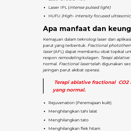
Laser IPL (
intense pulsed light)
HUFU
(High- intensity focused ultrasonic
Apa manfaat dan keung
Kemajuan dalam teknologi laser dan aplikas
parut yang terbentuk.
Fractional photother
laser
(AFL) dapat membantu obat topikal un
respon
remodeling
kolagen.
Terapi ablative
normal.
Fractional laser
telah digunakan sec
jaringan parut akibat operasi.
Terapi ablative fractional CO2
yang normal.
Rejuvenation (Peremajaan kulit)
Menghilangkan tahi lalat
Menghilangkan tato
Menghilangkan flek hitam