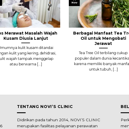
Nov
ps Merawat Masalah Wajah
Berbagai Manfaat Tea Tr
Kusam Diusia Lanjut
Oil untuk Mengobati
Jerawat
Umumnya kulit kusam ditandai
Tea Tree Oil terbilang cukup
ngan kulit yang kering, dehidrasi,
populer dalam dunia kecantik
ulit wajah tampak menggelap
karena memiliki banyak manfa
atau berwarna [...]
untuk tubuh, [...]
TENTANG NOVI’S CLINIC
BE
Didirikan pada tahun 2014, NOVI’S CLINIC
Per
16
merupakan fasilitas pelayanan perawatan
men