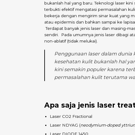
bukanlah hal yang baru. Teknologi laser kin
terbukti efektif mengatasi permasalahan kul
bekerja dengan mengirim sinar kuat yang me
atau epidermis dan bahkan sampai ke lapisan
Terdapat banyak jenis laser dan masing-
sendiri. Pada umumnya jenis laser dibagi atas
non-ablatif (tidak melukai).
Penggunaan laser dalam dunia 
kesehatan kulit bukanlah hal yan
kini semakin populer karena ter
permasalahan kulit terutama wa
Apa saja jenis laser tre
Laser CO2 Fractional
Laser NDYAG (
neodymium-doped yttrium
Laser DIODE 1450