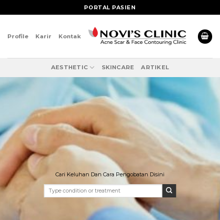
Skip
PORTAL PASIEN
to
content
Profile
Karir
Kontak
AESTHETIC
SKINCARE
ARTIKEL
Cari Keluhan Dan Cara Pengobatan Disini