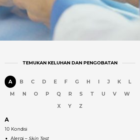
TEMUKAN KELUHAN DAN PENGOBATAN
A
B
C
D
E
F
G
H
I
J
K
L
M
N
O
P
Q
R
S
T
U
V
W
X
Y
Z
A
10 Kondisi
Alergi –
Skin Test