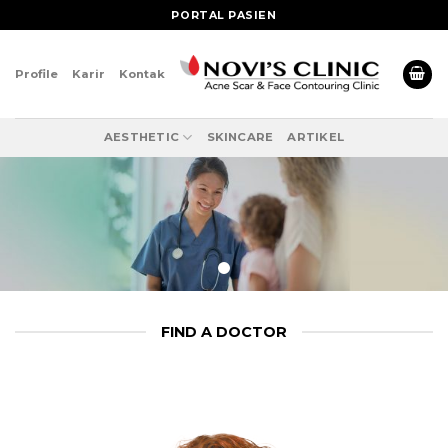
Skip
PORTAL PASIEN
to
content
Profile
Karir
Kontak
AESTHETIC
SKINCARE
ARTIKEL
FIND A DOCTOR