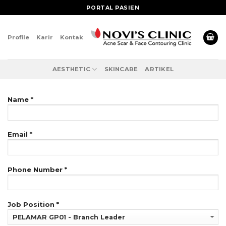
Skip
PORTAL PASIEN
to
content
Profile
Karir
Kontak
AESTHETIC
SKINCARE
ARTIKEL
Name *
Email *
Phone Number *
Job Position *