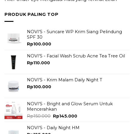
PRODUK PALING TOP
NOVI'S - Suncare WP Krim Siang Pelindung
SPF 30
Rp
100.000
NOVI'S - Facial Wash Scrub Acne Tea Tree Oil
Rp
110.000
NOVI'S - Krim Malam Daily Night T
Rp
100.000
NOVI'S - Bright and Glow Serum Untuk
Mencerahkan
Original
Current
Rp
150.000
Rp
145.000
price
price
was:
is:
NOVI'S - Daily Night HM
Rp150.000.
Rp145.000.