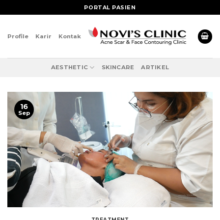
Skip
PORTAL PASIEN
to
content
Profile
Karir
Kontak
AESTHETIC
SKINCARE
ARTIKEL
16
Sep
TREATMENT