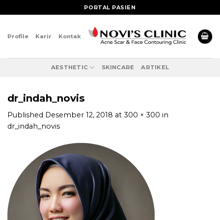
Skip
PORTAL PASIEN
to
content
Profile
Karir
Kontak
AESTHETIC
SKINCARE
ARTIKEL
dr_indah_novis
Published
Desember 12, 2018
at
300 × 300
in
dr_indah_novis