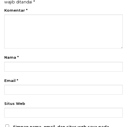
wajib ditandai
*
Komentar
*
Nama
*
Email
*
Situs Web
Simpan nama, email, dan situs web saya pada