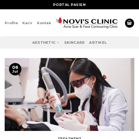
Skip
PORTAL PASIEN
to
content
Profile
Karir
Kontak
AESTHETIC
SKINCARE
ARTIKEL
06
Jul
TREATMENT