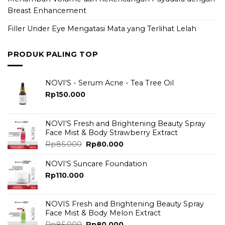
Breast Enhancement
Filler Under Eye Mengatasi Mata yang Terlihat Lelah
PRODUK PALING TOP
NOVI'S - Serum Acne - Tea Tree Oil
Rp
150.000
NOVI'S Fresh and Brightening Beauty Spray
Face Mist & Body Strawberry Extract
Original
Current
Rp
85.000
Rp
80.000
price
price
was:
is:
NOVI'S Suncare Foundation
Rp85.000.
Rp80.000.
Rp
110.000
NOVIS Fresh and Brightening Beauty Spray
Face Mist & Body Melon Extract
Original
Current
Rp
85.000
Rp
80.000