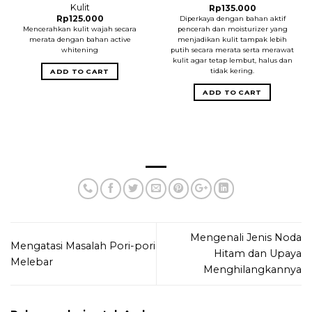
Kulit
Rp
135.000
Rp
125.000
Diperkaya dengan bahan aktif
Mencerahkan kulit wajah secara
pencerah dan moisturizer yang
merata dengan bahan active
menjadikan kulit tampak lebih
whitening
putih secara merata serta merawat
kulit agar tetap lembut, halus dan
tidak kering.
ADD TO CART
ADD TO CART
Mengenali Jenis Noda
Mengatasi Masalah Pori-pori
Hitam dan Upaya
Melebar
Menghilangkannya