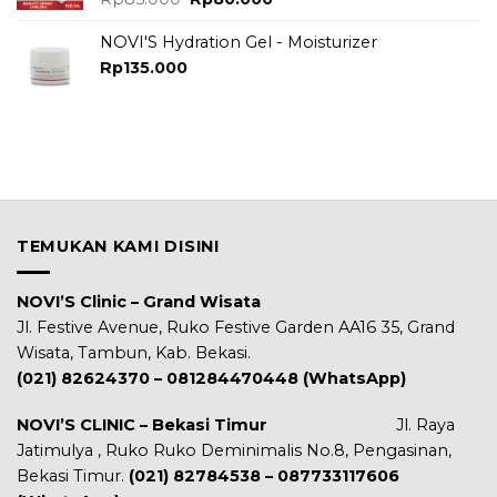
price
price
was:
is:
NOVI'S Hydration Gel - Moisturizer
Rp85.000.
Rp80.000.
Rp
135.000
TEMUKAN KAMI DISINI
NOVI’S Clinic – Grand Wisata
Jl. Festive Avenue, Ruko Festive Garden AA16 35, Grand
Wisata, Tambun, Kab. Bekasi.
(021) 82624370 – 081284470448 (WhatsApp)
NOVI’S CLINIC – Bekasi Timur
Jl. Raya
Jatimulya , Ruko Ruko Deminimalis No.8, Pengasinan,
Bekasi Timur.
(021) 82784538 – 087733117606