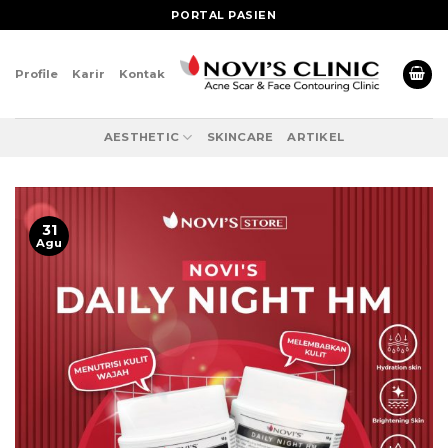
Skip
PORTAL PASIEN
to
content
Profile
Karir
Kontak
AESTHETIC
SKINCARE
ARTIKEL
31
Agu