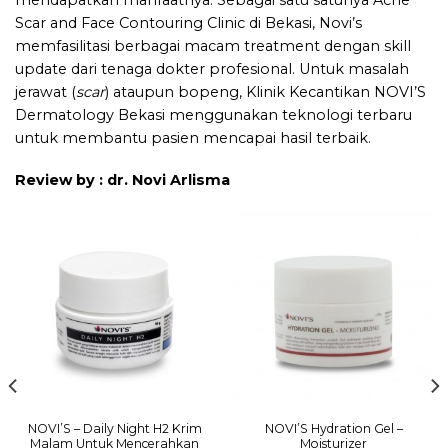
mendapatkan manfaatnya. Sebagai satu satunya
Acne
Scar and Face Contouring Clinic
di Bekasi, Novi’s
memfasilitasi berbagai macam treatment dengan skill
update dari tenaga dokter profesional. Untuk masalah
jerawat (
scar
) ataupun bopeng,
Klinik Kecantikan NOVI’S
Dermatology Bekasi
menggunakan teknologi terbaru
untuk membantu pasien mencapai hasil terbaik.
Review by : dr. Novi Arlisma
NOVI’S – Daily Night H2 Krim
NOVI’S Hydration Gel –
Malam Untuk Mencerahkan
Moisturizer