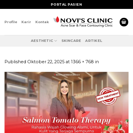
Skip
PORTAL PASIEN
to
content
Profile
Karir
Kontak
AESTHETIC
SKINCARE
ARTIKEL
Published
Oktober 22, 2025
at
1366 × 768
in