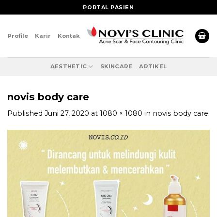
Skip
PORTAL PASIEN
to
content
Profile
Karir
Kontak
AESTHETIC
SKINCARE
ARTIKEL
novis body care
Published
Juni 27, 2020
at
1080 × 1080
in
novis body care