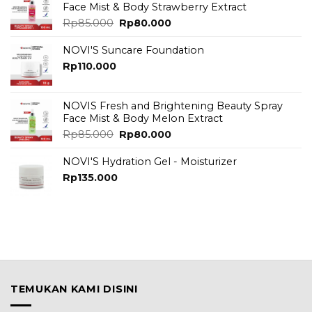
Face Mist & Body Strawberry Extract
Original
Current
Rp
85.000
Rp
80.000
price
price
was:
is:
NOVI'S Suncare Foundation
Rp85.000.
Rp80.000.
Rp
110.000
NOVIS Fresh and Brightening Beauty Spray
Face Mist & Body Melon Extract
Original
Current
Rp
85.000
Rp
80.000
price
price
was:
is:
NOVI'S Hydration Gel - Moisturizer
Rp85.000.
Rp80.000.
Rp
135.000
TEMUKAN KAMI DISINI