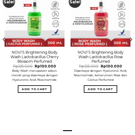
Sale!
Sale!
NOVI’S Brightening Body
NOVI’S Brightening Body
Wash Lactobacillus Cherry
Wash Lactobacillus Rose
Blossom Perfumed
Perfumed
Original
Current
Original
Curren
Rp
125.000
Rp
100.000
Rp
125.000
Rp
100.000
price
price
price
price
Body Wash merupakan sabun
Diperkaya dengan Hyaluronic Acid,
was:
is:
was:
is:
mandi yang diperkaya dengan
Niacinamide, keharuman Rose dan
Rp125.000.
Rp100.000.
Rp125.000.
Rp100.
Hyaluronic Acid, Niacinamide
Cactus Parfumed
ADD TO CART
ADD TO CART