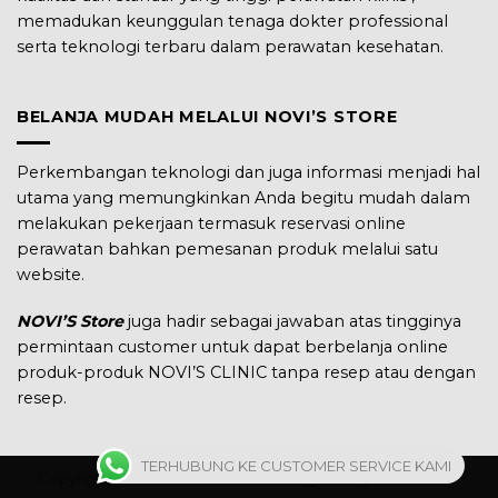
memadukan keunggulan tenaga dokter professional
serta teknologi terbaru dalam perawatan kesehatan.
BELANJA MUDAH MELALUI NOVI’S STORE
Perkembangan teknologi dan juga informasi menjadi hal
utama yang memungkinkan Anda begitu mudah dalam
melakukan pekerjaan termasuk reservasi online
perawatan bahkan pemesanan produk melalui satu
website.
NOVI’S Store
juga hadir sebagai jawaban atas tingginya
permintaan customer untuk dapat berbelanja online
produk-produk NOVI’S CLINIC tanpa resep atau dengan
resep.
TERHUBUNG KE CUSTOMER SERVICE KAMI
Copyright 2026 ©
NOVI'S Dermatology
. All Right Re
s
erved.