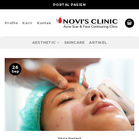
Skip
PORTAL PASIEN
to
content
Profile
Karir
Kontak
AESTHETIC
SKINCARE
ARTIKEL
26
Sep