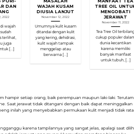
 PORI-
MASALAH
MANFAAT TEA
AR DAN
WAJAH KUSAM
TREE OIL UNTU
ANG
DIUSIA LANJUT
MENGOBATI
JERAWAT
, 2022
November 12, 2022
November 11, 2022
 di wajah
Umumnya kulit kusam
Tea Tree Oil terbilan
 sudah
ditandai dengan kulit
cukup populer dala
 terlihat,
yang kering, dehidrasi,
dunia kecantikan
u juga
kulit wajah tampak
karena memiliki
tuk [...]
menggelap atau
banyak manfaat
berwarna [...]
untuk tubuh, [...]
m hampir setiap orang, baik perempuan maupun laki-laki. Terutam
one. Saat jerawat tidak ditangani dengan baik dapat meninggalkan
peng inilah yang menyebabkan permukaan kulit menjadi tidak rata
ganggu karena tampilannya yang sangat jelas, apalagi saat dilih