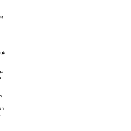
ka
tuk
ga
n
n
an
k