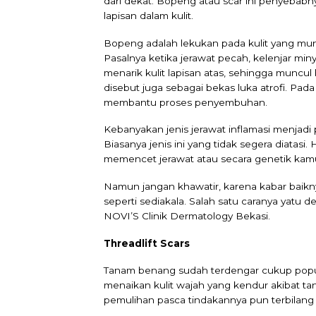
dari dekat. Bopeng atau scar ini penyebab
lapisan dalam kulit.
Bopeng adalah lekukan pada kulit yang mu
Pasalnya ketika jerawat pecah, kelenjar min
menarik kulit lapisan atas, sehingga muncu
disebut juga sebagai bekas luka atrofi. Pada
membantu proses penyembuhan.
Kebanyakan jenis jerawat inflamasi menjad
Biasanya jenis ini yang tidak segera diatas
memencet jerawat atau secara genetik kam
Namun jangan khawatir, karena kabar baikny
seperti sediakala. Salah satu caranya yatu 
NOVI’S Clinik Dermatology Bekasi.
Threadlift Scars
Tanam benang sudah terdengar cukup popul
menaikan kulit wajah yang kendur akibat 
pemulihan pasca tindakannya pun terbilang 