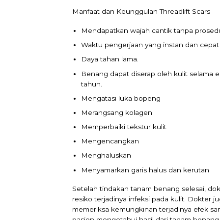
Manfaat dan Keunggulan Threadlift Scars
Mendapatkan wajah cantik tanpa prosedu
Waktu pengerjaan yang instan dan cepat 
Daya tahan lama.
Benang dapat diserap oleh kulit selama 
tahun.
Mengatasi luka bopeng
Merangsang kolagen
Memperbaiki tekstur kulit
Mengencangkan
Menghaluskan
Menyamarkan garis halus dan kerutan
Setelah tindakan tanam benang selesai, do
resiko terjadinya infeksi pada kulit. Dokte
memeriksa kemungkinan terjadinya efek sam
pasien mengetahui hasil dari tanam benang 