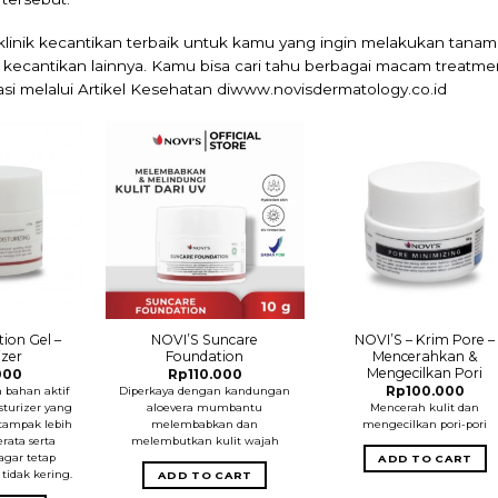
linik kecantikan terbaik untuk kamu yang ingin melakukan tanam
ecantikan lainnya. Kamu bisa cari tahu berbagai macam treatme
asi
melalui Artikel Kesehatan di
www.novisdermatology.co.id
ion Gel –
NOVI’S Suncare
NOVI’S – Krim Pore –
izer
Foundation
Mencerahkan &
Mengecilkan Pori
000
Rp
110.000
Rp
100.000
 bahan aktif
Diperkaya dengan kandungan
turizer yang
aloevera mumbantu
Mencerah kulit dan
tampak lebih
melembabkan dan
mengecilkan pori-pori
rata serta
melembutkan kulit wajah
agar tetap
ADD TO CART
tidak kering.
ADD TO CART