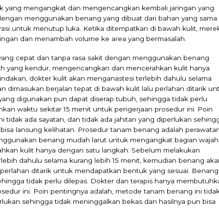
k yang mengangkat dan mengencangkan kembali jaringan yang
dengan menggunakan benang yang dibuat dari bahan yang sama
i untuk menutup luka. Ketika ditempatkan di bawah kulit, mere
ingan dan menambah volume ke area yang bermasalah.
yang cepat dan tanpa rasa sakit dengan menggunakan benang
ah yang kendur, mengencangkan dan mencerahkan kulit hanya
ndakan, dokter kulit akan menganastesi terlebih dahulu selama
 dimasukan berjalan tepat di bawah kulit lalu perlahan ditarik un
ng digunakan pun dapat diserap tubuh, sehingga tidak perlu
kan waktu sekitar 15 menit untuk pengerjaan prosedur ini. Poin
 tidak ada sayatan, dan tidak ada jahitan yang diperlukan sehing
 bisa lansung kelihatan. Prosedur tanam benang adalah perawata
menggunakan benang mudah larut untuk mengangkat bagian wajah
kan kulit hanya dengan satu langkah. Sebelum melakukan
erlebih dahulu selama kurang lebih 15 menit, kemudian benang aka
lu perlahan ditarik untuk mendapatkan bentuk yang sesuai. Benang
ehingga tidak perlu dilepas. Dokter dan terapis hanya membutuhk
osedur ini. Poin pentingnya adalah, metode tanam benang ini tida
erlukan sehingga tidak meninggalkan bekas dan hasilnya pun bisa