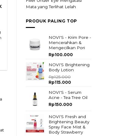
Filler Under Eye Mengatasi
K
Mata yang Terlihat Lelah
PRODUK PALING TOP
g
NOVI'S - Krim Pore -
m
Mencerahkan &
Mengecilkan Pori
Rp
100.000
NOVI'S Brightening
Body Lotion
Rp
125.000
Original
Current
Rp
115.000
price
price
NOVI'S - Serum
was:
is:
Acne - Tea Tree Oil
Rp125.000.
Rp115.000.
a
Rp
150.000
NOVI'S Fresh and
Brightening Beauty
Spray Face Mist &
at
Body Strawberry