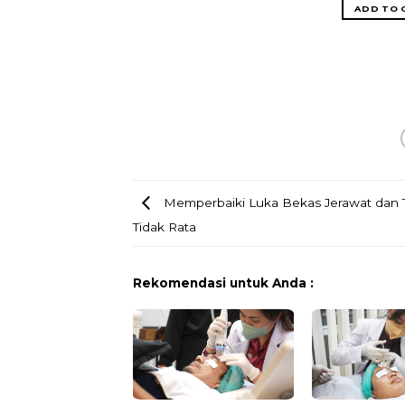
rah dan bercahaya.
ADD TO 
ADD TO CART
Memperbaiki Luka Bekas Jerawat dan Te
Tidak Rata
Rekomendasi untuk Anda :