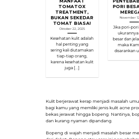
NGURANGI
MANFAAT
PENYEBAB
LAH SEBUM
TOMATOX
PORI BES
UNTUK
TREATMENT,
MEREG
ENCEGAH
BUKAN SEKEDAR
November 12
IMBULNYA
TOMAT BIASA!
Jika pori-pori
JERAWAT
Oktober 22, 2025
ukurannya
vember 1, 2022
Kesehatan kulit adalah
besar dan jelas
lit berminyak
hal penting yang
maka Kam
arnya berfungsi
sering kali diutamakan
disarankan un
gah kulit kering
tiap-tiap orang,
n munculnya
karena kesehatan kulit
utan di wajah.
juga [...]
ungan lain kulit
[...]
Kulit berjerawat kerap menjadi masalah umu
bagi kamu yang memiliki jenis kulit acne pr
bekas jerawat hingga bopeng. Nantinya, bo
dan kurang nyaman dipandang.
Bopeng di wajah menjadi masalah besar meng