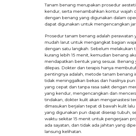
Tanam benang merupakan prosedur aesteti
kendur, serta menambahkan kontur wajah 
dengan benang yang digunakan dalam operas
dapat digunakan untuk mengencangkan jar
Prosedur tanam benang adalah perawatan 
mudah larut untuk mengangkat bagian waj
dengan satu langkah. Sebelum melakukan ti
kurang lebih 15 menit, kemudian benang akan
mendapatkan bentuk yang sesuai. Benang ya
dilepas. Dokter dan terapis hanya membutuh
pentingnya adalah, metode tanam benang ini
tidak meninggalkan bekas dan hasilnya pun
yang cepat dan tanpa rasa sakit dengan 
yang kendur, mengencangkan dan mencerah
tindakan, dokter kulit akan menganastesi t
dimasukan berjalan tepat di bawah kulit la
yang digunakan pun dapat diserap tubuh, s
waktu sekitar 15 menit untuk pengerjaan pr
ada sayatan, dan tidak ada jahitan yang dip
lansung kelihatan.