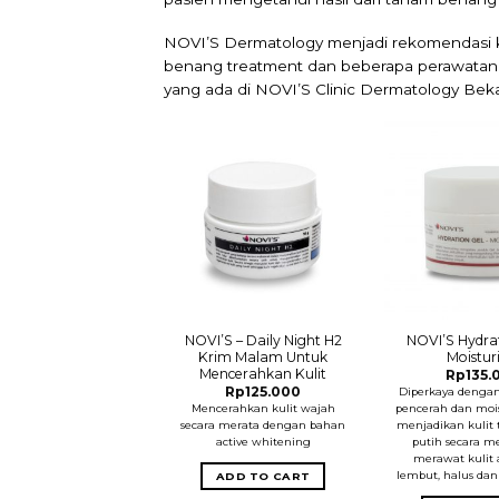
NOVI’S Dermatology
menjadi rekomendasi k
benang treatment dan beberapa perawatan k
yang ada di
NOVI’S Clinic Dermatology Bek
I’S – Suncare WP
NOVI’S – Daily Night H2
NOVI’S Hydrat
 Siang Pelindung
Krim Malam Untuk
Moistur
SPF 30
Mencerahkan Kulit
Rp
135.
Rp
100.000
Rp
125.000
Diperkaya dengan
wajah yang digunakan
Mencerahkan kulit wajah
pencerah dan mois
gi dan siang hari untuk
secara merata dengan bahan
menjadikan kulit 
dungi wajah dari efek
active whitening
putih secara me
r matahari berlebih.
merawat kulit 
n pemakaian teratur
lembut, halus dan 
ADD TO CART
 wajah terlihat lebih