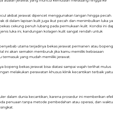
nya adalah jerawat yang muncul kemudian meradang hingga ke
ncul akibat jerawat dipencet menggunakan tangan hingga pecah.
yak di dalam lapisan kulit juga ikut pecah dan menimbulkan luka y
l bekas cekung penuh lubang pada permukaan kulit. Kondisi ini da
 jenis luka ini, kandungan kolagen kulit sangat rendah untuk
i penyebab utama terjadinya bekas jerawat permanen atau bopeng
i. Hal ini akan semakin memburuk jika kamu memiliki kebiasaan
u termasuk yang mudah memiliki jerawat.
a bopeng bekas jerawat bisa diatasi sampai wajah terlihat mulus
dengan melakukan perawatan khusus klinik kecantikan terbaik yaitu
er dalam dunia kecantikan, karena prosedur ini memberikan efe
tanda penuaan tanpa metode pembedahan atau operasi, dan waktu
singkat.