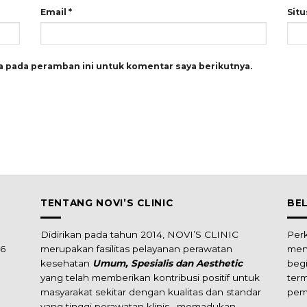
Email
*
Sit
a pada peramban ini untuk komentar saya berikutnya.
TENTANG NOVI’S CLINIC
BE
Didirikan pada tahun 2014, NOVI’S CLINIC
Per
16
merupakan fasilitas pelayanan perawatan
men
kesehatan
Umum, Spesialis dan Aesthetic
beg
yang telah memberikan kontribusi positif untuk
ter
masyarakat sekitar dengan kualitas dan standar
pem
yang tinggi perawatan klinis , memadukan