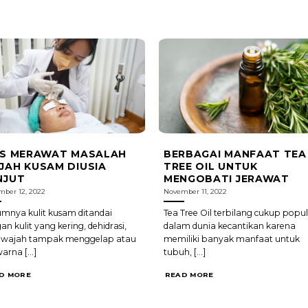
PS MERAWAT MASALAH
BERBAGAI MANFAAT TEA
JAH KUSAM DIUSIA
TREE OIL UNTUK
NJUT
MENGOBATI JERAWAT
ber 12, 2022
November 11, 2022
nya kulit kusam ditandai
Tea Tree Oil terbilang cukup popul
an kulit yang kering, dehidrasi,
dalam dunia kecantikan karena
t wajah tampak menggelap atau
memiliki banyak manfaat untuk
arna [...]
tubuh, [...]
D MORE
READ MORE