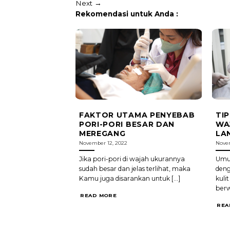
Next
→
Rekomendasi untuk Anda :
FAKTOR UTAMA PENYEBAB
TI
PORI-PORI BESAR DAN
WA
MEREGANG
LA
November 12, 2022
Novem
Jika pori-pori di wajah ukurannya
Umum
sudah besar dan jelas terlihat, maka
deng
Kamu juga disarankan untuk [...]
kuli
berw
READ MORE
REA