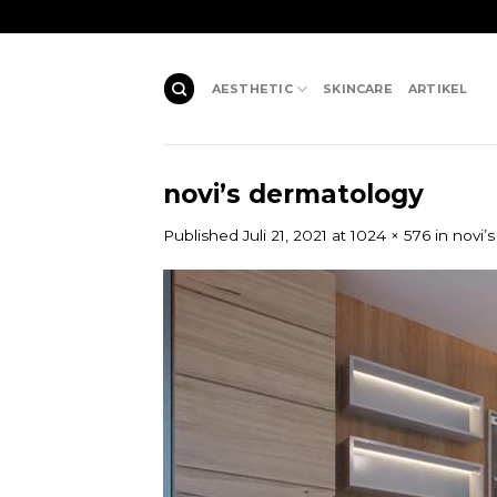
Skip
to
content
AESTHETIC
SKINCARE
ARTIKEL
novi’s dermatology
Published
Juli 21, 2021
at
1024 × 576
in
novi’