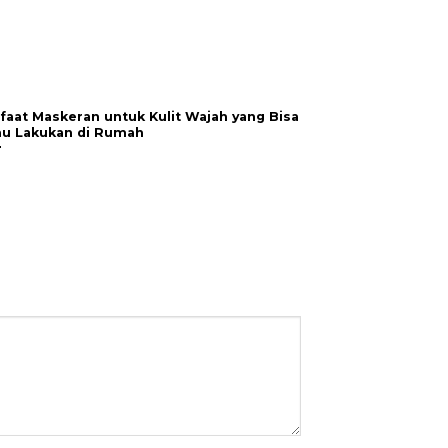
faat Maskeran untuk Kulit Wajah yang Bisa
Tidak Hanya Waj
u Lakukan di Rumah