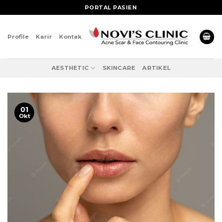
Skip
PORTAL PASIEN
to
content
Profile
Karir
Kontak
AESTHETIC
SKINCARE
ARTIKEL
01
Okt