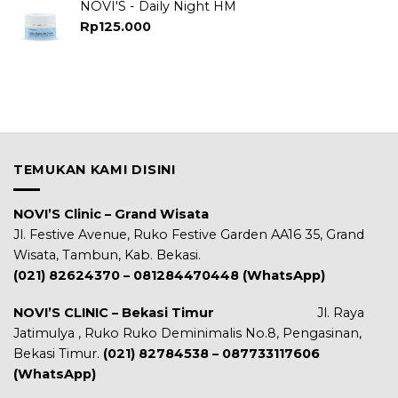
was:
is:
NOVI'S - Daily Night HM
Rp150.000.
Rp145.000.
Rp
125.000
TEMUKAN KAMI DISINI
NOVI’S Clinic – Grand Wisata
Jl. Festive Avenue, Ruko Festive Garden AA16 35, Grand
Wisata, Tambun, Kab. Bekasi.
(021) 82624370 – 081284470448 (WhatsApp)
NOVI’S CLINIC – Bekasi Timur
Jl. Raya
Jatimulya , Ruko Ruko Deminimalis No.8, Pengasinan,
Bekasi Timur.
(021) 82784538 – 087733117606
(WhatsApp)