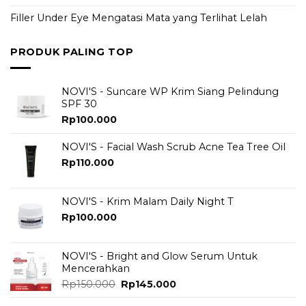
Filler Under Eye Mengatasi Mata yang Terlihat Lelah
PRODUK PALING TOP
NOVI'S - Suncare WP Krim Siang Pelindung
SPF 30
Rp
100.000
NOVI'S - Facial Wash Scrub Acne Tea Tree Oil
Rp
110.000
NOVI'S - Krim Malam Daily Night T
Rp
100.000
NOVI'S - Bright and Glow Serum Untuk
Mencerahkan
Original
Current
Rp
150.000
Rp
145.000
price
price