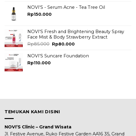
was:
is:
Rp125.000.
Rp115.000.
NOVI'S - Serum Acne - Tea Tree Oil
Rp
150.000
NOVI'S Fresh and Brightening Beauty Spray
Face Mist & Body Strawberry Extract
Original
Current
Rp
85.000
Rp
80.000
price
price
was:
is:
NOVI'S Suncare Foundation
Rp85.000.
Rp80.000.
Rp
110.000
TEMUKAN KAMI DISINI
NOVI’S Clinic – Grand Wisata
Jl. Festive Avenue, Ruko Festive Garden AA16 35, Grand