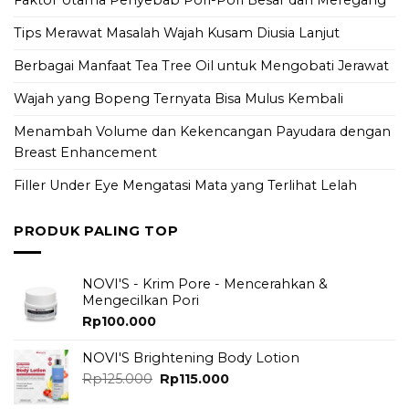
Tips Merawat Masalah Wajah Kusam Diusia Lanjut
Berbagai Manfaat Tea Tree Oil untuk Mengobati Jerawat
Wajah yang Bopeng Ternyata Bisa Mulus Kembali
Menambah Volume dan Kekencangan Payudara dengan
Breast Enhancement
Filler Under Eye Mengatasi Mata yang Terlihat Lelah
PRODUK PALING TOP
NOVI'S - Krim Pore - Mencerahkan &
Mengecilkan Pori
Rp
100.000
NOVI'S Brightening Body Lotion
Original
Current
Rp
125.000
Rp
115.000
price
price