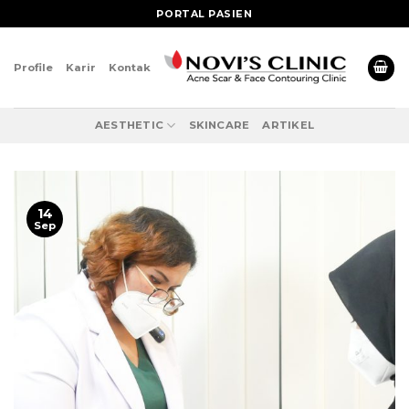
Skip
PORTAL PASIEN
to
content
Profile
Karir
Kontak
AESTHETIC
SKINCARE
ARTIKEL
14
Sep