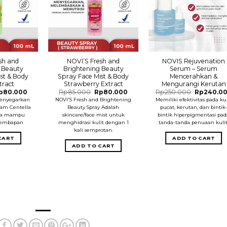
sh and
NOVI’S Fresh and
NOVIS Rejuvenation
 Beauty
Brightening Beauty
Serum – Serum
st & Body
Spray Face Mist & Body
Mencerahkan &
tract
Strawberry Extract
Mengurangi Kerutan
iginal
Current
Original
Current
Original
p
80.000
Rp
85.000
Rp
80.000
Rp
250.000
Rp
240.0
ice
price
price
price
price
enyegarkan
NOVI'S Fresh and Brightening
Memiliki efektivitas pada kul
as:
is:
was:
is:
was:
am Centella
Beauty Spray Adalah
pucat, kerutan, dan bintik
p85.000.
Rp80.000.
Rp85.000.
Rp80.000.
Rp250.00
gga mampu
skincare/face mist untuk
bintik hiperpigmentasi pa
lembapan
menghidrasi kulit dengan 1
tanda-tanda penuaan kulit
kali semprotan.
CART
ADD TO CART
ADD TO CART