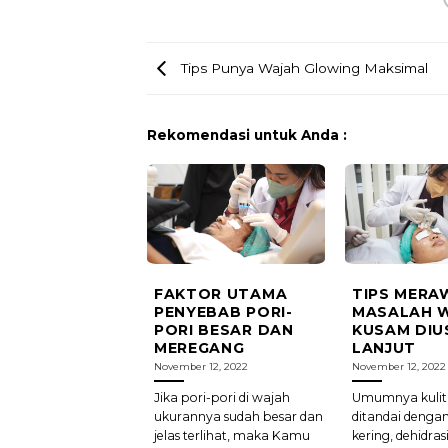
Tips Punya Wajah Glowing Maksimal
Rekomendasi untuk Anda :
FAKTOR UTAMA
TIPS MERA
PENYEBAB PORI-
MASALAH 
PORI BESAR DAN
KUSAM DIU
MEREGANG
LANJUT
November 12, 2022
November 12, 2022
Jika pori-pori di wajah
Umumnya kulit
ukurannya sudah besar dan
ditandai dengan
jelas terlihat, maka Kamu
kering, dehidras