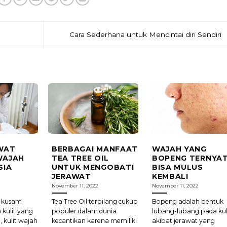
Cara Sederhana untuk Mencintai diri Sendiri
WAT
BERBAGAI MANFAAT
WAJAH YANG
WAJAH
TEA TREE OIL
BOPENG TERNYA
SIA
UNTUK MENGOBATI
BISA MULUS
JERAWAT
KEMBALI
November 11, 2022
November 11, 2022
 kusam
Tea Tree Oil terbilang cukup
Bopeng adalah bentuk
 kulit yang
populer dalam dunia
lubang-lubang pada kul
i, kulit wajah
kecantikan karena memiliki
akibat jerawat yang