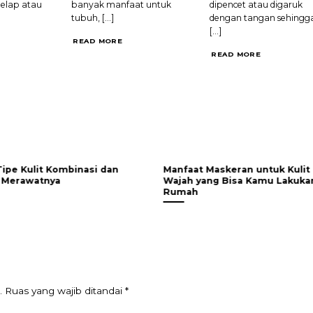
elap atau
banyak manfaat untuk
dipencet atau digaruk
tubuh, [...]
dengan tangan sehingg
[...]
READ MORE
READ MORE
 Tipe Kulit Kombinasi dan
Manfaat Maskeran untuk Kulit
 Merawatnya
Wajah yang Bisa Kamu Lakuka
Rumah
.
Ruas yang wajib ditandai
*