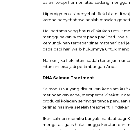
dalam terapi hormon atau sedang menggun
Hiperpigmentasi penyebab flek hitam di waja
karena penyebabnya adalah masalah genetik,
Hal pertama yang harus dilakukan untuk me
menggunakan
sucare
pada pagi hari. Wala
kemungkinan terpapar sinar matahari dari 
pada pagi hari wajib hukumnya untuk menghi
Namun jika flek hitam sudah terlanjur munc
hitam ini bisa jadi pertimbangan Anda:
DNA Salmon
Traetment
Salmon DNA yang disuntikan kedalam kulit 
meringankan acne, memperbaiki tekstur dan 
produksi kolagen sehingga tanda penuaan a
terlihat hasilnya setelah treatment. Tindakan 
Ikan salmon memiliki banyak manfaat bagi 
mengatasi garis halus hingga kerutan dan m