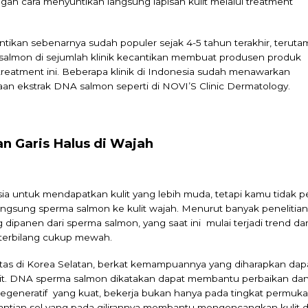
an cara menyuntikan langsung lapisan kulit melalui treatment
ikan sebenarnya sudah populer sejak 4-5 tahun terakhir, teruta
salmon di sejumlah klinik kecantikan membuat produsen produk
 treatment ini. Beberapa klinik di Indonesia sudah menawarkan
aan ekstrak DNA salmon seperti di NOVI’S Clinic Dermatology.
n Garis Halus di Wajah
a untuk mendapatkan kulit yang lebih muda, tetapi kamu tidak p
ngsung sperma salmon ke kulit wajah. Menurut banyak penelitian
ipanen dari sperma salmon, yang saat ini mulai terjadi trend da
 terbilang cukup mewah.
s di Korea Selatan, berkat kemampuannya yang diharapkan dap
lit. DNA sperma salmon dikatakan dapat membantu perbaikan da
 regeneratif yang kuat, bekerja bukan hanya pada tingkat permuk
rgantian sel yang pada gilirannya membantu mengencangkan kulit 