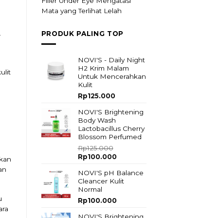
Filler Under Eye Mengatasi
Mata yang Terlihat Lelah
.
PRODUK PALING TOP
NOVI'S - Daily Night
H2 Krim Malam
ulit
Untuk Mencerahkan
Kulit
Rp
125.000
NOVI'S Brightening
Body Wash
Lactobacillus Cherry
Blossom Perfumed
Rp
125.000
Original
Current
Rp
100.000
tkan
price
price
an
NOVI'S pH Balance
was:
is:
Cleancer Kulit
Rp125.000.
Rp100.000.
Normal
u
Rp
100.000
ara
NOVI'S Brightening