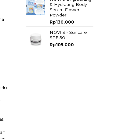
& Hydrating Body
Serum Flower
Powder
ma
Rp
130.000
NOVI'S - Suncare
SPF 50
Rp
105.000
erlu
n
at
n
aan
dan