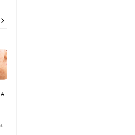
TA
it