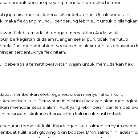
akan produk kontrasepsi yang menekan produksi hormon.
h juga bisa muncul karena faktor keturunan. Untuk kondisi ini,
 maka flek yang muncul cenderung lebih sulit untuk dihilangkan
lawan flek hitam adalah dengan memastikan Anda selalu
upun berkegiatan di dalam ruangan sekali pun, tidak menutup
jendela. Jadi menambahkan
sunscreen
di akhir rutinitas perawatan k
ndari terbentuknya flek hitam.
ul, beberapa alternatif perawatan wajah untuk memudarkan flek
dapat memberikan efek regenerasi dan menyehatkan kulit,
keelastisan kulit. Perawatan injeksi ini dikatakan akan meningka
kan memudar secara alami. Kulit yang lebih cerah dan lembab ak
ini baiknya dilakukan sebanyak tiga kali untuk hasil terbaik.
Kesehatan termasuk kulit. Kandungan ikan salmon ternyata mamp
embuat kulit lebih glowing. Skin booster DNA salmon ini adalah c