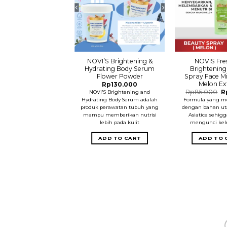
’S – Serum Acne –
NOVI’S Brightening &
NOVIS Fre
Tea Tree Oil
Hydrating Body Serum
Brightening
Flower Powder
Spray Face Mi
Rp
150.000
Melon Ex
Rp
130.000
awatan untuk kulit
Or
Rp
85.000
R
rjerawat. Formula
NOVI'S Brightening and
pr
dung 15% konsentrat
Hydrating Body Serum adalah
Formula yang m
w
e oil. * anti bakterial. *
produk perawatan tubuh yang
dengan bahan ut
R
mampu memberikan nutrisi
Asiatica sehi
lebih pada kulit
mengunci ke
ADD TO CART
ADD TO CART
ADD TO 