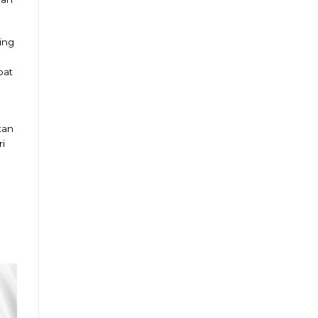
ing
bat
tan
i