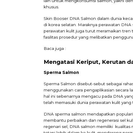
lain untuk mengkonsumsi salmon, yakni deng
khusus.
Skin Booser DNA Salmon dalam dunia kecant
di korea selatan. Maraknya perawatan DNA 
perawatan kulit juga turut meramaikan tren
fasilitas prosedur yang melibatkan penggun
Baca juga :
Mengatasi Keriput, Kerutan da
Sperma Salmon
Sperma Salmon disebut-sebut sebagai rahasi
menggunakan cara pengaplikasian secara la
hal ini sebenarnya mengacu pada DNA yang d
telah memasuki dunia perawatan kulit yang
DNA sperma salmon mendapatkan popularita
membantu perbaikan dan regenerasi sel ku
regenari sel, DNA salmon memiliki kualitas
tetapi lebih dalam ke kulit, mendorong pe