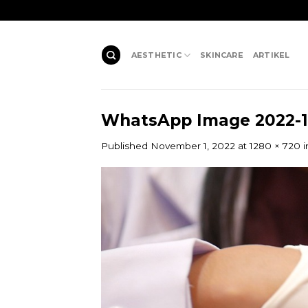
Skip
to
content
AESTHETIC
SKINCARE
ARTIKEL
WhatsApp Image 2022-11-
Published
November 1, 2022
at
1280 × 720
i