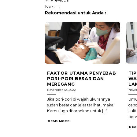
Next
→
Rekomendasi untuk Anda :
FAKTOR UTAMA PENYEBAB
TI
PORI-PORI BESAR DAN
WA
MEREGANG
LA
November 12, 2022
Novem
Jika pori-pori di wajah ukurannya
Umum
sudah besar dan jelas terlihat, maka
deng
Kamu juga disarankan untuk [...]
kuli
berw
READ MORE
REA