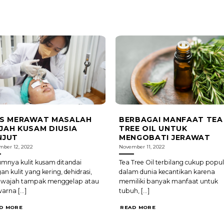
PS MERAWAT MASALAH
BERBAGAI MANFAAT TEA
JAH KUSAM DIUSIA
TREE OIL UNTUK
NJUT
MENGOBATI JERAWAT
ber 12, 2022
November 11, 2022
nya kulit kusam ditandai
Tea Tree Oil terbilang cukup popul
an kulit yang kering, dehidrasi,
dalam dunia kecantikan karena
t wajah tampak menggelap atau
memiliki banyak manfaat untuk
arna [...]
tubuh, [...]
D MORE
READ MORE