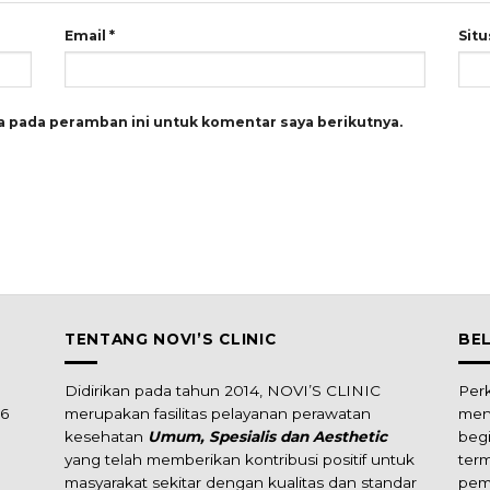
Email
*
Sit
a pada peramban ini untuk komentar saya berikutnya.
TENTANG NOVI’S CLINIC
BE
Didirikan pada tahun 2014, NOVI’S CLINIC
Per
16
merupakan fasilitas pelayanan perawatan
men
kesehatan
Umum, Spesialis dan Aesthetic
beg
yang telah memberikan kontribusi positif untuk
ter
masyarakat sekitar dengan kualitas dan standar
pem