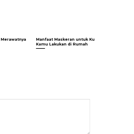
faat Maskeran untuk Kulit Wajah yang Bisa
Tidak Hanya Waj
u Lakukan di Rumah