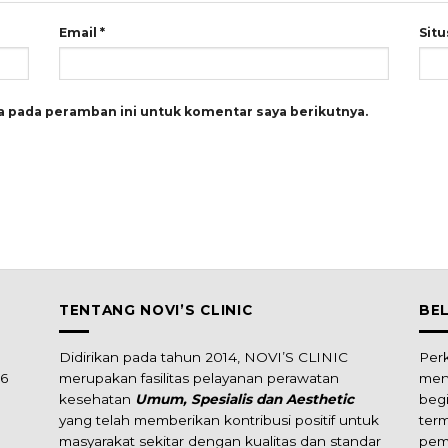
Email
*
Sit
a pada peramban ini untuk komentar saya berikutnya.
TENTANG NOVI’S CLINIC
BE
Didirikan pada tahun 2014, NOVI’S CLINIC
Per
16
merupakan fasilitas pelayanan perawatan
men
kesehatan
Umum, Spesialis dan Aesthetic
beg
yang telah memberikan kontribusi positif untuk
ter
masyarakat sekitar dengan kualitas dan standar
pem