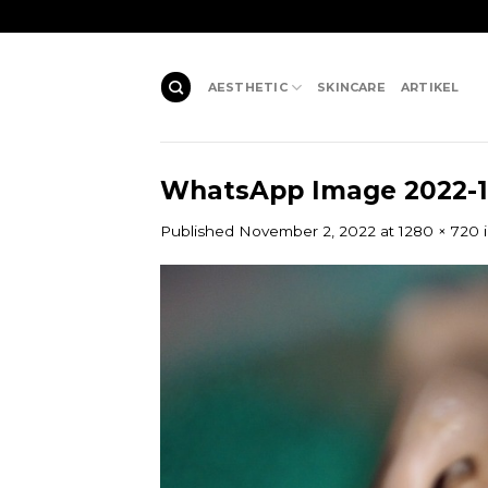
Skip
to
content
AESTHETIC
SKINCARE
ARTIKEL
WhatsApp Image 2022-11-
Published
November 2, 2022
at
1280 × 720