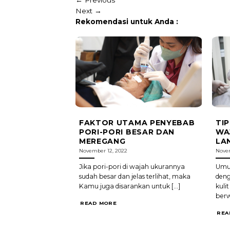
Next
→
Rekomendasi untuk Anda :
FAKTOR UTAMA PENYEBAB
TI
PORI-PORI BESAR DAN
WA
MEREGANG
LA
November 12, 2022
Novem
Jika pori-pori di wajah ukurannya
Umum
sudah besar dan jelas terlihat, maka
deng
Kamu juga disarankan untuk [...]
kuli
berw
READ MORE
REA