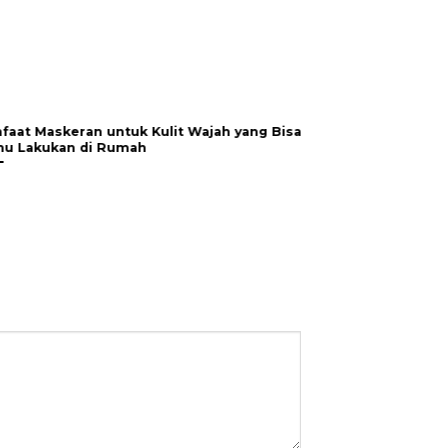
faat Maskeran untuk Kulit Wajah yang Bisa
Tidak Hanya Waj
u Lakukan di Rumah