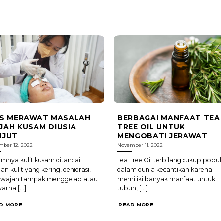
PS MERAWAT MASALAH
BERBAGAI MANFAAT TEA
JAH KUSAM DIUSIA
TREE OIL UNTUK
NJUT
MENGOBATI JERAWAT
ber 12, 2022
November 11, 2022
nya kulit kusam ditandai
Tea Tree Oil terbilang cukup popul
an kulit yang kering, dehidrasi,
dalam dunia kecantikan karena
t wajah tampak menggelap atau
memiliki banyak manfaat untuk
arna [...]
tubuh, [...]
D MORE
READ MORE