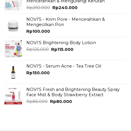
Mencerahkan & Mengurangi Kerutan
Original
Current
Rp
250.000
Rp
240.000
price
price
was:
is:
NOVI'S - Krim Pore - Mencerahkan &
Rp250.000.
Rp240.000.
Mengecilkan Pori
Rp
100.000
NOVI'S Brightening Body Lotion
Original
Current
Rp
125.000
Rp
115.000
price
price
was:
is:
Rp125.000.
Rp115.000.
NOVI'S - Serum Acne - Tea Tree Oil
Rp
150.000
NOVI'S Fresh and Brightening Beauty Spray
Face Mist & Body Strawberry Extract
Original
Current
Rp
85.000
Rp
80.000
price
price
was:
is:
Rp85.000.
Rp80.000.