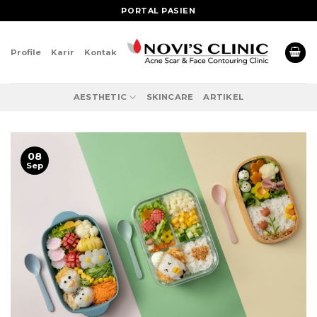
Skip
PORTAL PASIEN
to
content
Profile
Karir
Kontak
AESTHETIC
SKINCARE
ARTIKEL
08
Sep